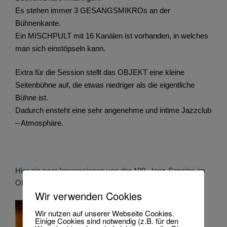
Es stehen immer 3 GESANGSMIKROs an der
Bühnenkante.
Ein MISCHPULT mit 16 Kanälen ist vorhanden, in welches
man sich einstöpseln kann.
Extra für die Session stellt das OBJEKT eine kleine
Seitenbühne auf, die etwas niedriger als die eigentliche
Bühne ist.
Dadurch ensteht eine sehr angenehme und intime Jazzclub
– Atmosphäre.
Hier ein paar Impressionen von der 100. Jazz-Session im
OBJEKT5 im Jahr 2019.
Wir verwenden Cookies
Wir nutzen auf unserer Webseite Cookies.
Einige Cookies sind notwendig (z.B. für den